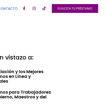
F
I
T
CONTACTO
SOLICITA TU PRÉSTAMO
a
n
i
c
s
k
e
t
t
b
a
o
o
g
k
o
r
k
a
-
m
f
n vistazo a:
iación y los Mejores
mos en Línea y
ales
mos para Trabajadores
ierno, Maestros y del