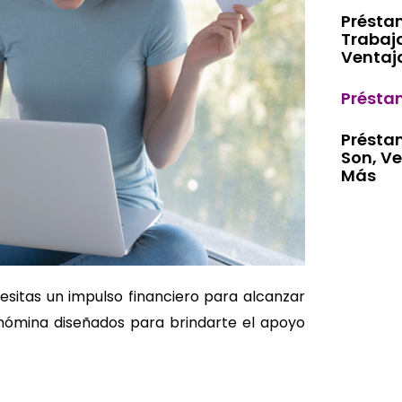
Présta
Trabaj
Ventaj
Présta
Présta
Son, Ve
Más
itas un impulso financiero para alcanzar
nómina diseñados para brindarte el apoyo