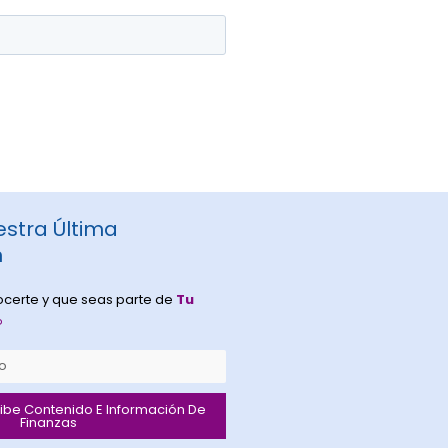
stra Última
n
certe y que seas parte de
Tu
®
cibe Contenido E Información De
Finanzas