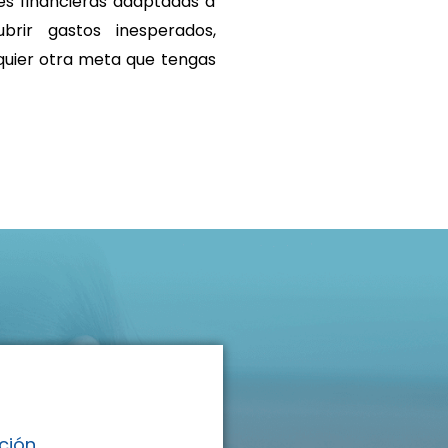
nes financieras adaptadas a
brir gastos inesperados,
lquier otra meta que tengas
ción