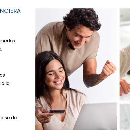
ANCIERA
puedas
.
tos
o la
ceso de