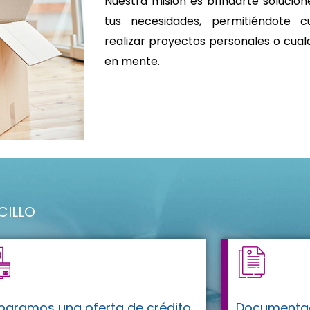
Nuestra misión es brindarte solucio
tus necesidades, permitiéndote cu
realizar proyectos personales o cua
en mente.
CILLO
paramos una oferta de crédito
Documenta