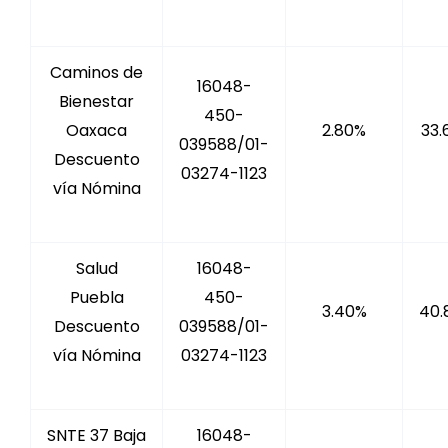
Caminos de
16048-
Bienestar
450-
Oaxaca
2.80%
33.
039588/01-
Descuento
03274-1123
vía Nómina
Salud
16048-
Puebla
450-
3.40%
40.
Descuento
039588/01-
vía Nómina
03274-1123
SNTE 37 Baja
16048-