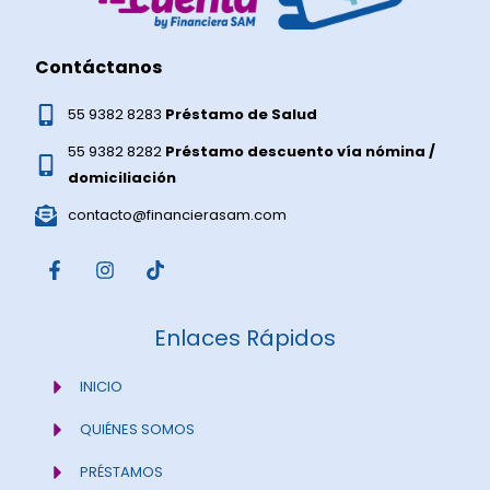
Contáctanos
55 9382 8283
Préstamo de Salud
55 9382 8282
Préstamo descuento vía nómina /
domiciliación
contacto@financierasam.com
F
I
T
a
n
i
c
s
k
e
t
t
Enlaces Rápidos
b
a
o
o
g
k
o
r
INICIO
k
a
-
m
QUIÉNES SOMOS
f
PRÉSTAMOS