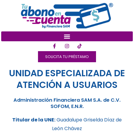
Ir
al
contenido
F
I
T
a
n
i
c
s
k
SOLICITA TU PRÉSTAMO
e
t
t
b
a
o
o
g
k
UNIDAD ESPECIALIZADA DE
o
r
k
a
-
m
ATENCIÓN A USUARIOS
f
Administración Financiera SAM S.A. de C.V.
SOFOM, E.N.R.
Titular de la UNE:
Guadalupe Griselda Díaz de
León Chávez