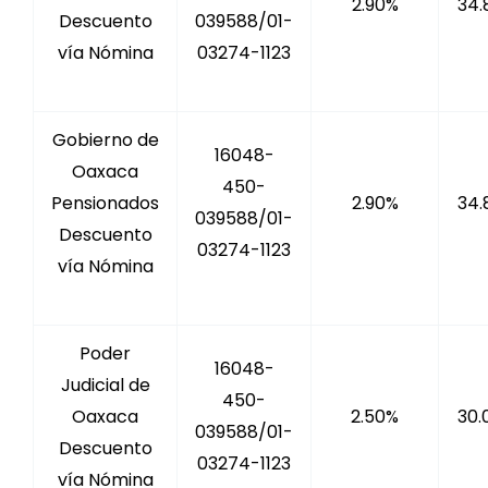
2.90%
34.
Descuento
039588/01-
vía Nómina
03274-1123
Gobierno de
16048-
Oaxaca
450-
Pensionados
2.90%
34.
039588/01-
Descuento
03274-1123
vía Nómina
Poder
16048-
Judicial de
450-
Oaxaca
2.50%
30.
039588/01-
Descuento
03274-1123
vía Nómina